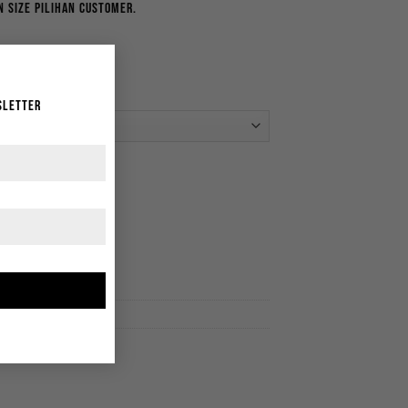
 size pilihan customer.
×
sletter
lack quantity
ops