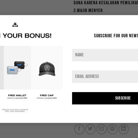
dana karena kesalahan pemilihan
2.Wajib menyer
Indonesian rupiah (Rp) - IDR
Subscribe for our new
VARIANT
JAVAJONES Crop Boxy Tee Robert | B
ADD TO CART
ADD TO WISHLIST
SUBSCRIBE
SKU:
CBTBLACK
Categories:
New Arrival
,
Sale
,
T-shirt
,
T