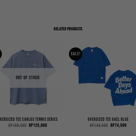
RELATED PRODUCTS
!
Sale!
OUT OF STOCK
versized Tee Carlos Tennis Series
Oversized Tee Gael Blue
Original
Current
Original
Curr
Rp
169,000
Rp
125,060
Rp
149,000
Rp
74,500
price
price
price
price
was:
is:
was:
is: