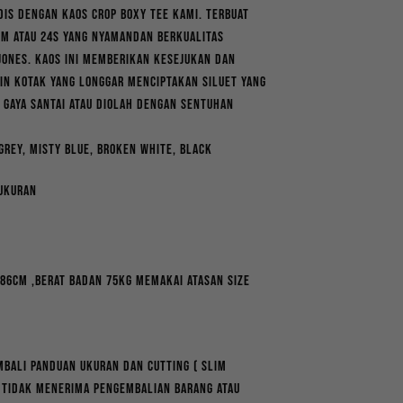
ice
dis dengan Kaos Crop Boxy Tee kami. Terbuat
:
SM atau 24s yang nyamandan berkualitas
111,540.
 Jones. Kaos ini memberikan kesejukan dan
in kotak yang longgar menciptakan siluet yang
 gaya santai atau diolah dengan sentuhan
 Grey, Misty Blue, Broken White, Black
 ukuran
 186cm ,Berat Badan 75kg memakai atasan size
bali panduan ukuran dan cutting ( slim
i tidak menerima pengembalian barang atau