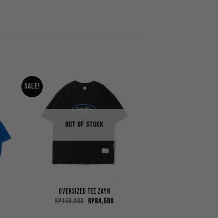
Sale!
OUT OF STOCK
Oversized Tee Zayn
ent
Original
Current
Rp
169,000
Rp
84,500
price
price
was:
is: