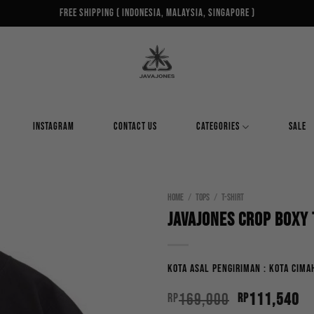
Free Shipping ( Indonesia, Malaysia, Singapore )
INSTAGRAM
CONTACT US
CATEGORIES
SALE
HOME
/
TOPS
/
T-SHIRT
JAVAJONES Crop Boxy 
Kota Asal Pengiriman : Kota Cima
Original
Cu
169,000
111,540
Rp
Rp