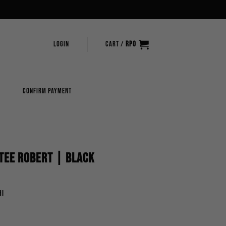
LOGIN
CART /
RP
0
CONFIRM PAYMENT
Tee Robert | Black
hi
rrent