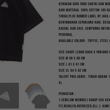
price
pr
Kenakan gaya yang santai dan mo
was:
is
dari material 100% cotton 185 G
Rp169,000.
Rp
tinggi,plus rubber label by Java
kenyamanan sepanjang hari. Desa
kasual dan chic, sempurna untuk
personal.
Available Colour : Toffee, Steel
Size chart lebar dada x panjang
Size M 58 x 60 cm
Size L 61 x 61 cm
Size XL 64 x 62 cm
Talent pria Adrio : Tinggi Badan
XL
PERHATIAN :
1.Sebelum membeli harap cek kem
fit,reguler,oversized,dll ). Kam